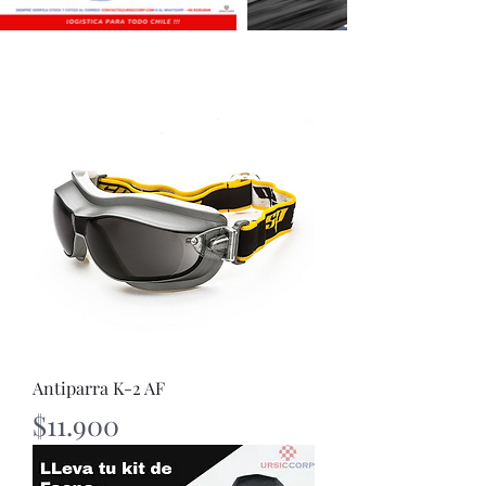
Antiparra K-2 AF
Precio
$11.900