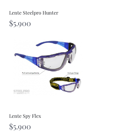
Lente Steelpro Hunter
Precio
$5.900
Lente Spy Flex
Precio
$5.900