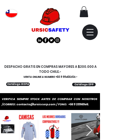
Atención
"EMPRESAS" coticen
con nosotros
DESPACHO GRATIS EN COMPRAS MAYORES A $200.000 A
TODO CHILE.-
VENTA ONLINE A NUMERO
+56 9 99456250
.-
Catálogo ROPA
Catálogo EPP
VERIFICA SIEMPRE STOCK ANTES DE COMPRAR CON NOSOTROS
/CORREO:
contacto@ursiccorp.com
/ FONO:
+56 9 33916946
.