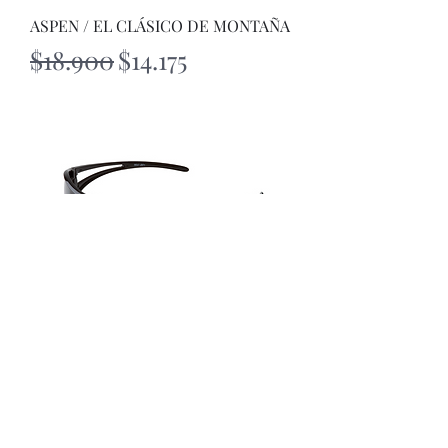
ASPEN / EL CLÁSICO DE MONTAÑA
Precio
Precio de oferta
$18.900
$14.175
Lentes supervisores Bolt Oscuros
Agotado