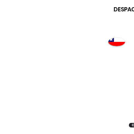
DESPAC
Atención
"EMPRESAS" coticen
con nosotros
C