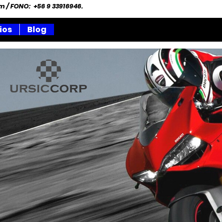
om
/ FONO: +56 9 33916946.
ios
Blog