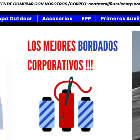
NTES DE COMPRAR CON NOSOTROS /CORREO:
contacto@ursiccorp.c
opa Outdoor
Accesorios
EPP
Primeros Auxil