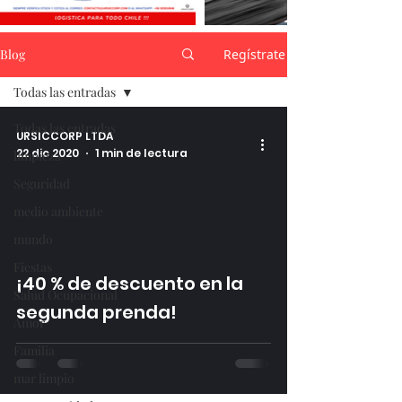
Blog
Regístrate
Todas las entradas
Todas las entradas
URSICCORP LTDA
22 dic 2020
1 min de lectura
limpieza
Seguridad
medio ambiente
mundo
video
Fiestas
¡40 % de descuento en la
Salud Ocupacional
segunda prenda!
Amor
Familia
mar limpio