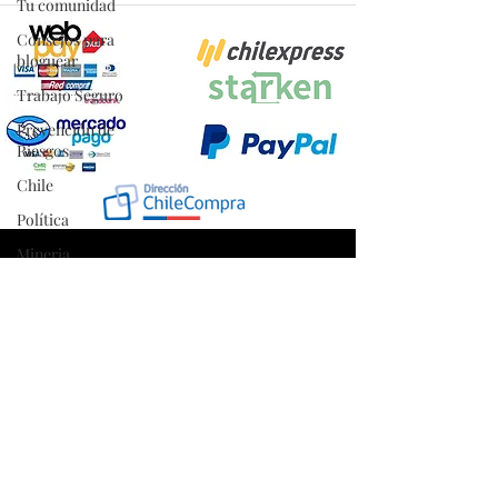
Tu comunidad
Consejos para
bloguear
Trabajo Seguro
Prevención de
Riesgos
Chile
Política
Mineria
Proyecto Efectuado por: