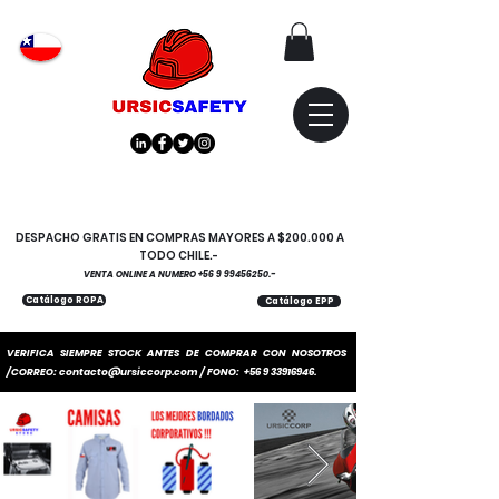
Atención
"EMPRESAS" coticen
con nosotros
DESPACHO GRATIS EN COMPRAS MAYORES A $200.000 A
TODO CHILE.-
VENTA ONLINE A NUMERO
+56 9 99456250
.-
Catálogo ROPA
Catálogo EPP
VERIFICA SIEMPRE STOCK ANTES DE COMPRAR CON NOSOTROS
/CORREO:
contacto@ursiccorp.com
/ FONO:
+56 9 33916946
.