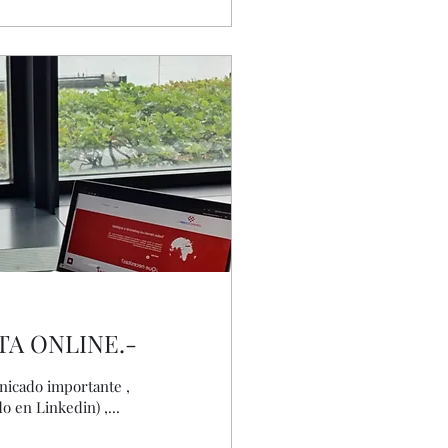
A ONLINE.-
icado importante ,
que refería al cierre de la tienda física ( comunicado en Linkedin) ,...