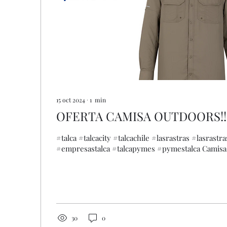
15 oct 2024
∙
1
min
OFERTA CAMISA OUTDOORS!!
#talca #talcacity #talcachile #lasrastras #lasrastrastalca #lasrastraschile
#empresastalca #talcapymes #pymestalca 
30
0