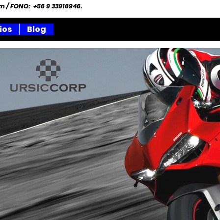
om
/ FONO: +56 9 33916946.
ios
Blog