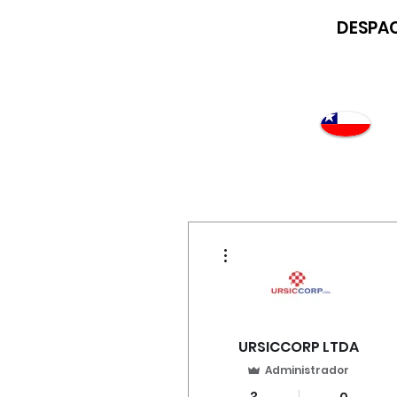
DESPAC
Atención
"EMPRESAS" coticen
Más acciones
con nosotros
URSICCORP LTDA
Administrador
C