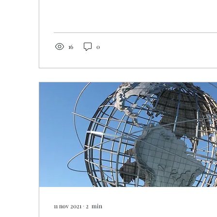
16
0
11 nov 2021
∙
2
min