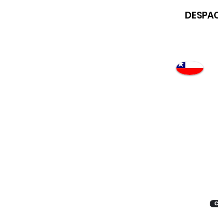
DESPAC
Atención
"EMPRESAS" coticen
con nosotros
C