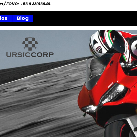
om
/ FONO: +56 9 33916946.
ios
Blog