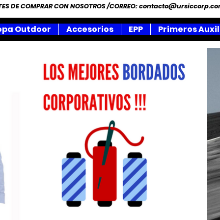
NTES DE COMPRAR CON NOSOTROS /CORREO:
contacto@ursiccorp.c
opa Outdoor
Accesorios
EPP
Primeros Auxil