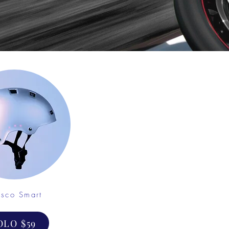
sco Smart
OLO $59