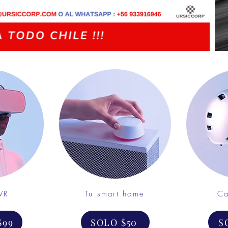
VR
Tu smart home
Ca
$99
SOLO $50
S