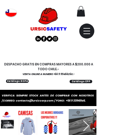
Atención
"EMPRESAS" coticen
con nosotros
DESPACHO GRATIS EN COMPRAS MAYORES A $200.000 A
TODO CHILE.-
VENTA ONLINE A NUMERO
+56 9 99456250
.-
Catálogo ROPA
Catálogo EPP
VERIFICA SIEMPRE STOCK ANTES DE COMPRAR CON NOSOTROS
/CORREO:
contacto@ursiccorp.com
/ FONO:
+56 9 33916946
.