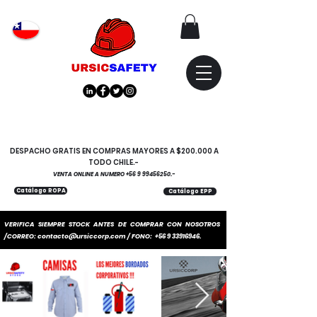
Atención
"EMPRESAS" coticen
con nosotros
DESPACHO GRATIS EN COMPRAS MAYORES A $200.000 A
TODO CHILE.-
VENTA ONLINE A NUMERO
+56 9 99456250
.-
Catálogo ROPA
Catálogo EPP
VERIFICA SIEMPRE STOCK ANTES DE COMPRAR CON NOSOTROS
/CORREO:
contacto@ursiccorp.com
/ FONO:
+56 9 33916946
.