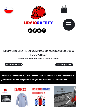
Atención
"EMPRESAS" coticen
con nosotros
DESPACHO GRATIS EN COMPRAS MAYORES A $200.000 A
TODO CHILE.-
VENTA ONLINE A NUMERO
+56 9 99456250
.-
Catálogo ROPA
Catálogo EPP
VERIFICA SIEMPRE STOCK ANTES DE COMPRAR CON NOSOTROS
/CORREO:
contacto@ursiccorp.com
/ FONO:
+56 9 33916946
.