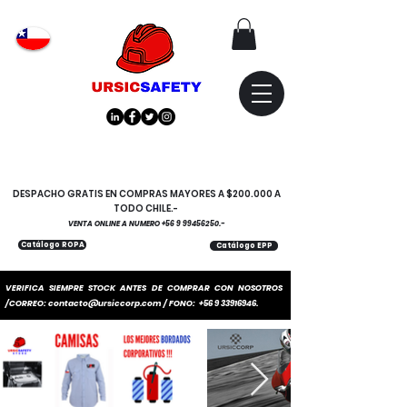
Atención
"EMPRESAS" coticen
con nosotros
DESPACHO GRATIS EN COMPRAS MAYORES A $200.000 A
TODO CHILE.-
VENTA ONLINE A NUMERO
+56 9 99456250
.-
Catálogo ROPA
Catálogo EPP
VERIFICA SIEMPRE STOCK ANTES DE COMPRAR CON NOSOTROS
/CORREO:
contacto@ursiccorp.com
/ FONO:
+56 9 33916946
.