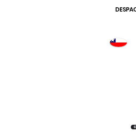
DESPAC
Atención
"EMPRESAS" coticen
con nosotros
C