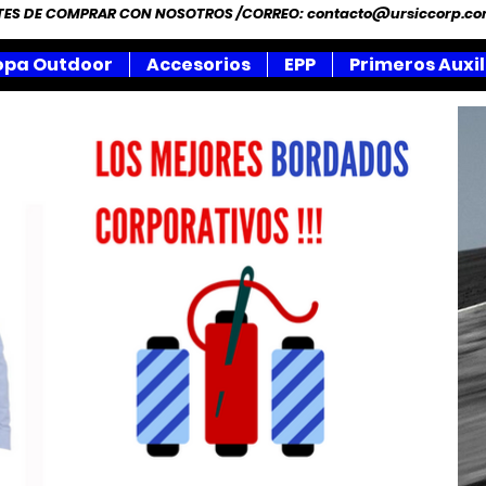
NTES DE COMPRAR CON NOSOTROS /CORREO:
contacto@ursiccorp.c
opa Outdoor
Accesorios
EPP
Primeros Auxil