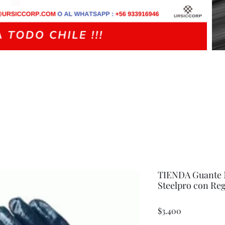
TIENDA Guante N
Steelpro con Reg
Precio
$3.400