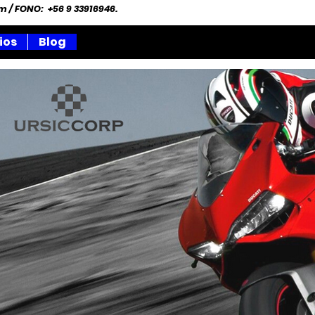
om
/ FONO: +56 9 33916946.
ios
Blog