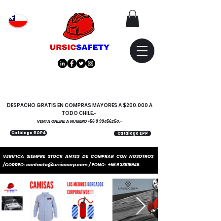
Atención
"EMPRESAS" coticen
con nosotros
DESPACHO GRATIS EN COMPRAS MAYORES A $200.000 A
TODO CHILE.-
VENTA ONLINE A NUMERO
+56 9 99456250
.-
Catálogo ROPA
Catálogo EPP
VERIFICA SIEMPRE STOCK ANTES DE COMPRAR CON NOSOTROS
/CORREO:
contacto@ursiccorp.com
/ FONO:
+56 9 33916946
.