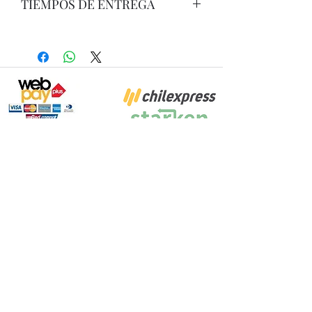
TIEMPOS DE ENTREGA
Este producto nacional , tiene un
tiempo de entrega entre 5 a 10 dias
habiles mximo.-
Proyecto Efectuado por: