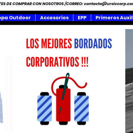
NTES DE COMPRAR CON NOSOTROS /CORREO:
contacto@ursiccorp.c
opa Outdoor
Accesorios
EPP
Primeros Auxil