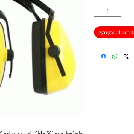
Agregar al carri
s Steelpro modelo CM – 501 esta diseñada