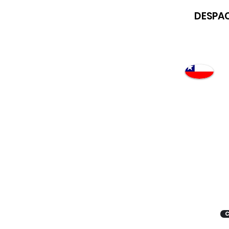
DESPAC
Atención
"EMPRESAS" coticen
con nosotros
C