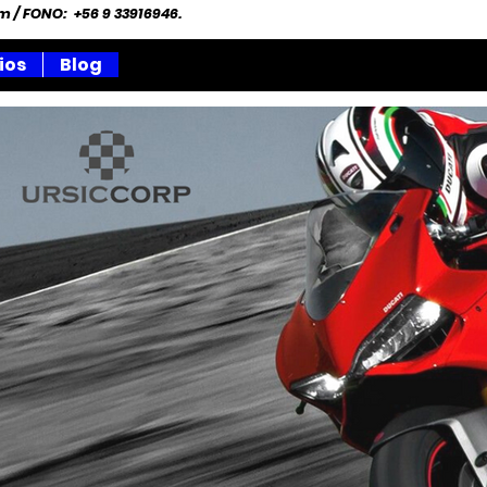
om
/ FONO: +56 9 33916946.
ios
Blog