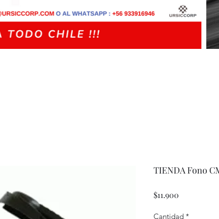
TIENDA Fono CM
Precio
$11.900
Cantidad
*