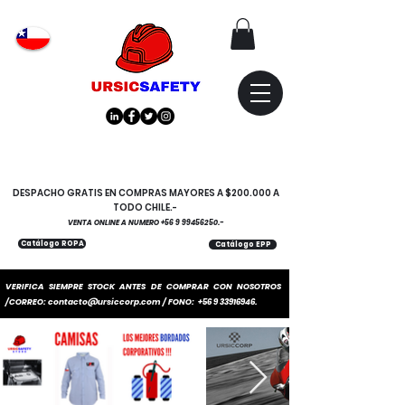
Atención
"EMPRESAS" coticen
con nosotros
DESPACHO GRATIS EN COMPRAS MAYORES A $200.000 A
TODO CHILE.-
VENTA ONLINE A NUMERO
+56 9 99456250
.-
Catálogo ROPA
Catálogo EPP
VERIFICA SIEMPRE STOCK ANTES DE COMPRAR CON NOSOTROS
/CORREO:
contacto@ursiccorp.com
/ FONO:
+56 9 33916946
.