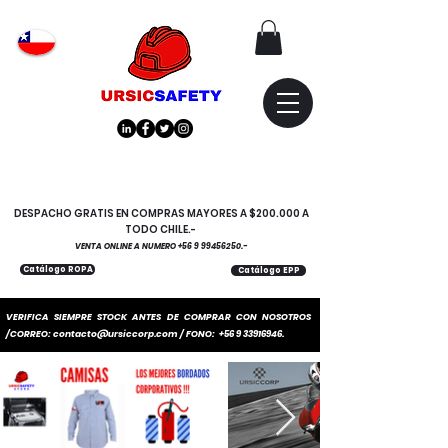
Atención
"EMPRESAS" coticen
con nosotros
DESPACHO GRATIS EN COMPRAS MAYORES A $200.000 A
TODO CHILE.-
VENTA ONLINE A NUMERO
+56 9 99456250
.-
Catálogo ROPA
Catálogo EPP
VERIFICA SIEMPRE STOCK ANTES DE COMPRAR CON NOSOTROS
/CORREO:
contacto@ursiccorp.com
/ FONO:
+56 9 33916946
.