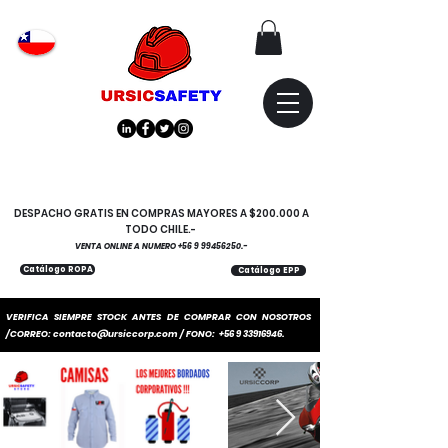
Atención
"EMPRESAS" coticen
con nosotros
DESPACHO GRATIS EN COMPRAS MAYORES A $200.000 A
TODO CHILE.-
VENTA ONLINE A NUMERO
+56 9 99456250
.-
Catálogo ROPA
Catálogo EPP
VERIFICA SIEMPRE STOCK ANTES DE COMPRAR CON NOSOTROS
/CORREO:
contacto@ursiccorp.com
/ FONO:
+56 9 33916946
.