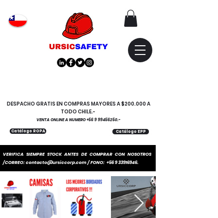
Atención
"EMPRESAS" coticen
con nosotros
DESPACHO GRATIS EN COMPRAS MAYORES A $200.000 A
TODO CHILE.-
VENTA ONLINE A NUMERO
+56 9 99456250
.-
Catálogo ROPA
Catálogo EPP
VERIFICA SIEMPRE STOCK ANTES DE COMPRAR CON NOSOTROS
/CORREO:
contacto@ursiccorp.com
/ FONO:
+56 9 33916946
.