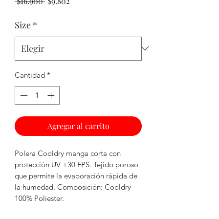
Precio
Precio
 $16.900 
$9.802
de
oferta
Size
*
Cantidad
*
Agregar al carrito
Polera Cooldry manga corta con
protección UV +30 FPS. Tejido poroso
que permite la evaporación rápida de
la humedad. Composición: Cooldry
100% Poliester.