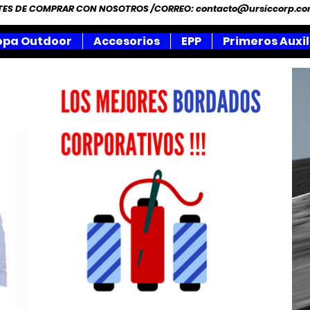
NTES DE COMPRAR CON NOSOTROS /CORREO:
contacto@ursiccorp.c
opa Outdoor
Accesorios
EPP
Primeros Auxil