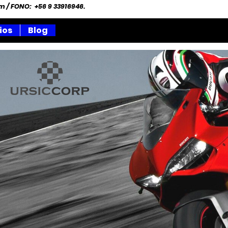
om
/ FONO: +56 9 33916946.
ios
Blog