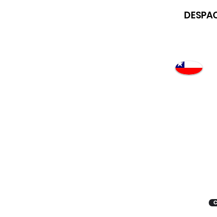
DESPAC
Atención
"EMPRESAS" coticen
con nosotros
C