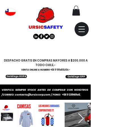
Atención
"EMPRESAS" coticen
con nosotros
DESPACHO GRATIS EN COMPRAS MAYORES A $200.000 A
TODO CHILE.-
VENTA ONLINE A NUMERO
+56 9 99456250
.-
Catálogo ROPA
Catálogo EPP
VERIFICA SIEMPRE STOCK ANTES DE COMPRAR CON NOSOTROS
/CORREO:
contacto@ursiccorp.com
/ FONO:
+56 9 33916946
.