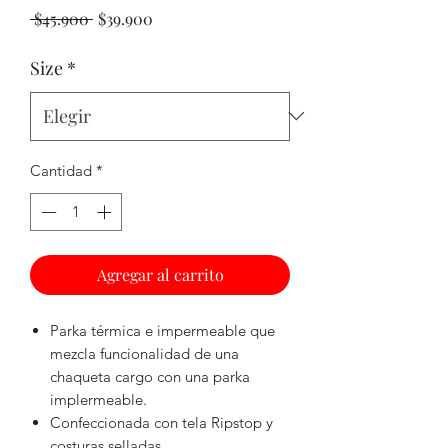
Precio
Precio
 $45.900 
$39.900
de
oferta
Size
*
Cantidad
*
Agregar al carrito
Parka térmica e impermeable que
mezcla funcionalidad de una
chaqueta cargo con una parka
implermeable.
Confeccionada con tela Ripstop y
costuras selladas.