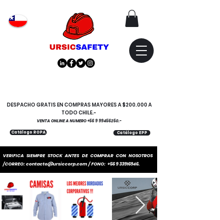
Atención
"EMPRESAS" coticen
con nosotros
DESPACHO GRATIS EN COMPRAS MAYORES A $200.000 A
TODO CHILE.-
VENTA ONLINE A NUMERO
+56 9 99456250
.-
Catálogo ROPA
Catálogo EPP
VERIFICA SIEMPRE STOCK ANTES DE COMPRAR CON NOSOTROS
/CORREO:
contacto@ursiccorp.com
/ FONO:
+56 9 33916946
.