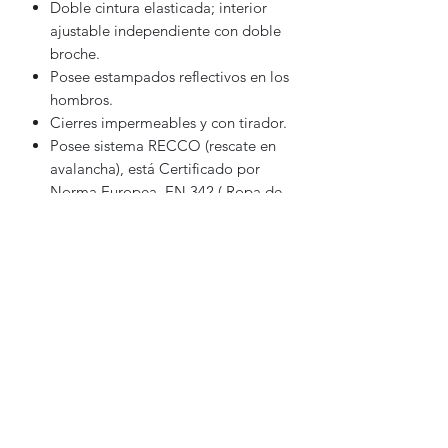
Doble cintura elasticada; interior
ajustable independiente con doble
broche.
Posee estampados reflectivos en los
hombros.
Cierres impermeables y con tirador.
Posee sistema RECCO (rescate en
avalancha), está Certificado por
Norma Europea, EN 342 ( Ropa de
Protección contra el frío) por
laboratorios Aitex en España.