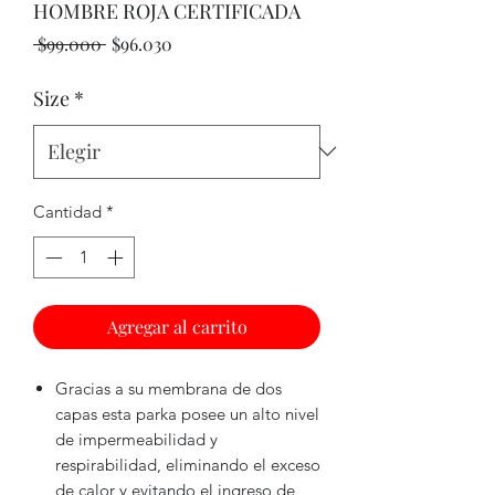
HOMBRE ROJA CERTIFICADA
Precio
Precio
 $99.000 
$96.030
de
oferta
Size
*
Cantidad
*
Agregar al carrito
Gracias a su membrana de dos
capas esta parka posee un alto nivel
de impermeabilidad y
respirabilidad, eliminando el exceso
de calor y evitando el ingreso de