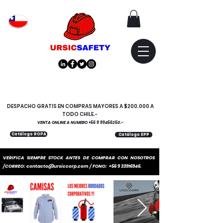
Atención
"EMPRESAS" coticen
con nosotros
DESPACHO GRATIS EN COMPRAS MAYORES A $200.000 A
TODO CHILE.-
VENTA ONLINE A NUMERO
+56 9 99456250
.-
Catálogo ROPA
Catálogo EPP
VERIFICA SIEMPRE STOCK ANTES DE COMPRAR CON NOSOTROS
/CORREO:
contacto@ursiccorp.com
/ FONO:
+56 9 33916946
.