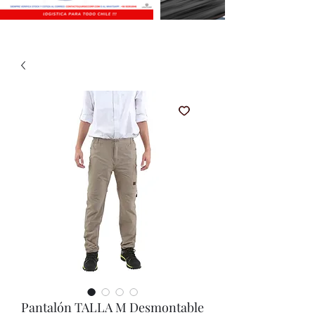
Pantalón TALLA M Desmontable