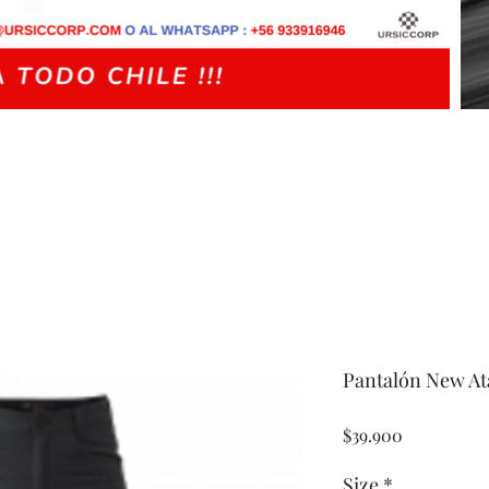
Pantalón New A
Precio
$39.900
Size
*