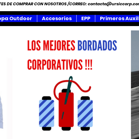
NTES DE COMPRAR CON NOSOTROS /CORREO:
contacto@ursiccorp.c
opa Outdoor
Accesorios
EPP
Primeros Auxil