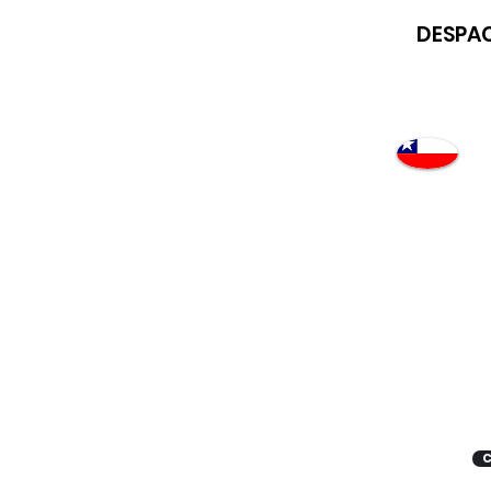
DESPAC
Atención
"EMPRESAS" coticen
con nosotros
C