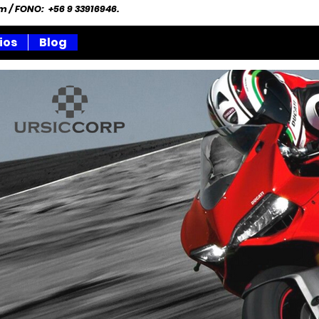
om
/ FONO: +56 9 33916946.
ios
Blog