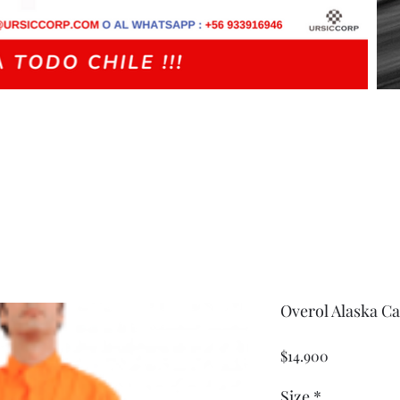
Overol Alaska C
Precio
$14.900
Size
*