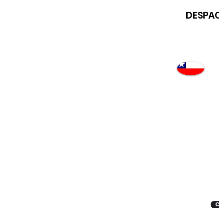
DESPAC
Atención
"EMPRESAS" coticen
con nosotros
C