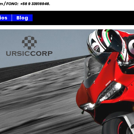
om
/ FONO: +56 9 33916946.
ios
Blog