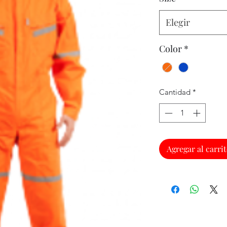
Elegir
Color
*
Cantidad
*
Agregar al carri