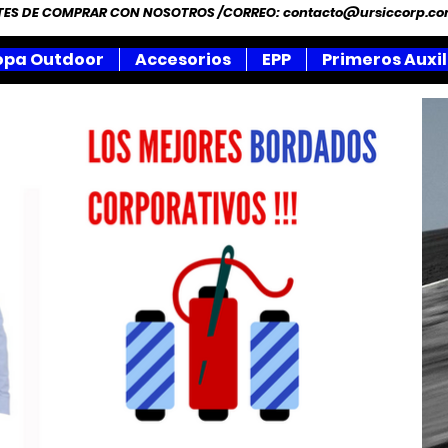
NTES DE COMPRAR CON NOSOTROS /CORREO:
contacto@ursiccorp.c
opa Outdoor
Accesorios
EPP
Primeros Auxil