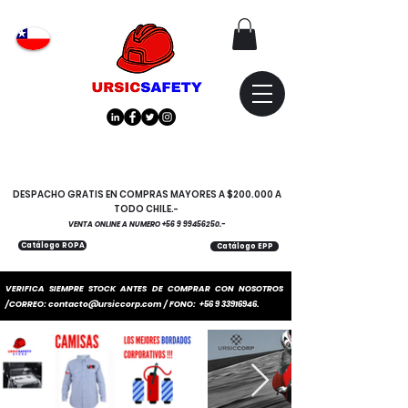
Atención
"EMPRESAS" coticen
con nosotros
DESPACHO GRATIS EN COMPRAS MAYORES A $200.000 A
TODO CHILE.-
VENTA ONLINE A NUMERO
+56 9 99456250
.-
Catálogo ROPA
Catálogo EPP
VERIFICA SIEMPRE STOCK ANTES DE COMPRAR CON NOSOTROS
/CORREO:
contacto@ursiccorp.com
/ FONO:
+56 9 33916946
.