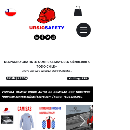
Atención
"EMPRESAS" coticen
con nosotros
DESPACHO GRATIS EN COMPRAS MAYORES A $200.000 A
TODO CHILE.-
VENTA ONLINE A NUMERO
+56 9 99456250
.-
Catálogo ROPA
Catálogo EPP
VERIFICA SIEMPRE STOCK ANTES DE COMPRAR CON NOSOTROS
/CORREO:
contacto@ursiccorp.com
/ FONO:
+56 9 33916946
.