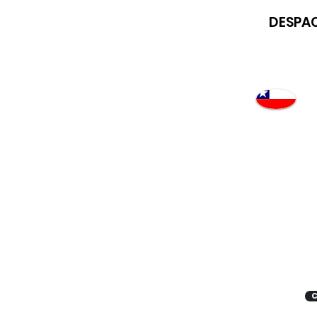
DESPAC
Atención
"EMPRESAS" coticen
con nosotros
C