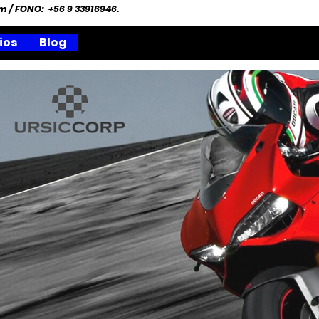
om
/ FONO: +56 9 33916946.
ios
Blog