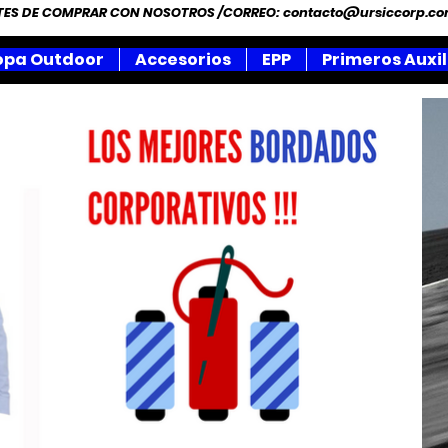
NTES DE COMPRAR CON NOSOTROS /CORREO:
contacto@ursiccorp.c
opa Outdoor
Accesorios
EPP
Primeros Auxil