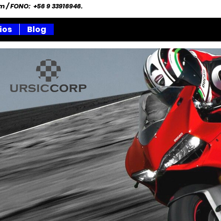
om
/ FONO: +56 9 33916946.
ios
Blog