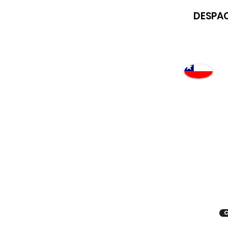
DESPAC
Atención
"EMPRESAS" coticen
con nosotros
C