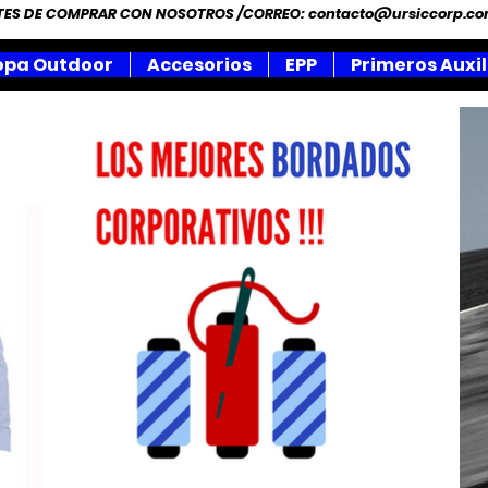
NTES DE COMPRAR CON NOSOTROS /CORREO:
contacto@ursiccorp.c
opa Outdoor
Accesorios
EPP
Primeros Auxil