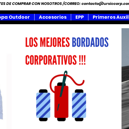
NTES DE COMPRAR CON NOSOTROS /CORREO:
contacto@ursiccorp.c
opa Outdoor
Accesorios
EPP
Primeros Auxil