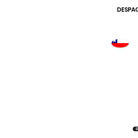
DESPAC
Atención
"EMPRESAS" coticen
con nosotros
C