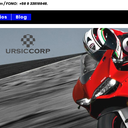
om
/ FONO: +56 9 33916946.
ios
Blog