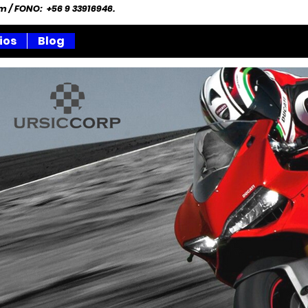
om
/ FONO: +56 9 33916946.
ios
Blog