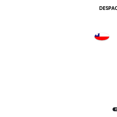
DESPAC
Atención
"EMPRESAS" coticen
con nosotros
C