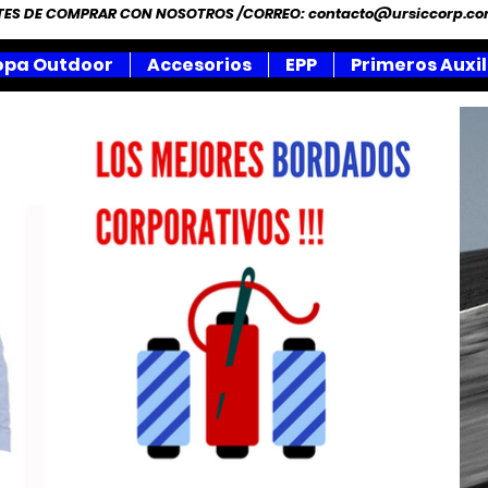
NTES DE COMPRAR CON NOSOTROS /CORREO:
contacto@ursiccorp.c
opa Outdoor
Accesorios
EPP
Primeros Auxil