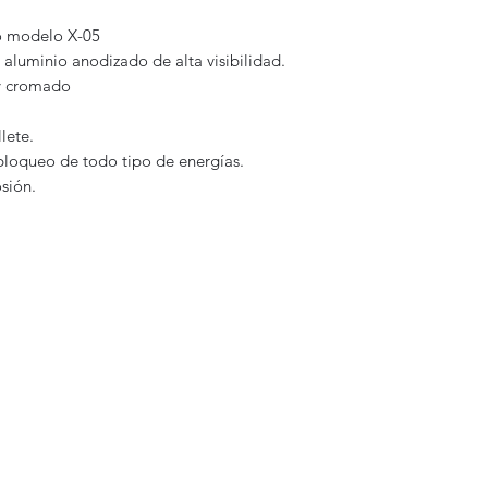
o modelo X-05
luminio anodizado de alta visibilidad.
 y cromado
lete.
loqueo de todo tipo de energías.
osión.