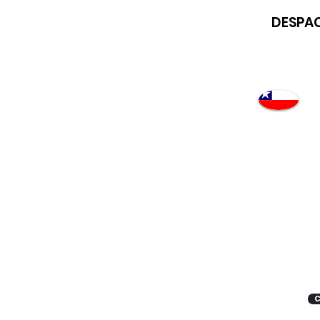
DESPAC
Atención
"EMPRESAS" coticen
con nosotros
C