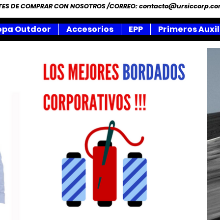
NTES DE COMPRAR CON NOSOTROS /CORREO:
contacto@ursiccorp.c
opa Outdoor
Accesorios
EPP
Primeros Auxil