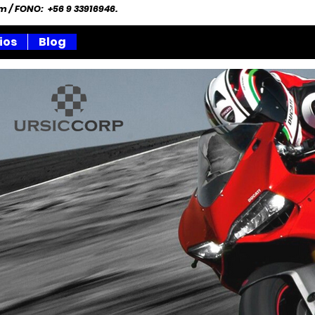
om
/ FONO: +56 9 33916946.
ios
Blog