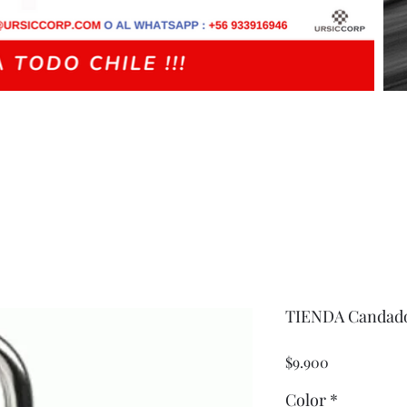
TIENDA Candad
Precio
$9.900
Color
*