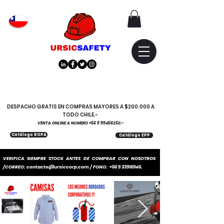
Atención
"EMPRESAS" coticen
con nosotros
DESPACHO GRATIS EN COMPRAS MAYORES A $200.000 A
TODO CHILE.-
VENTA ONLINE A NUMERO
+56 9 99456250
.-
Catálogo ROPA
Catálogo EPP
VERIFICA SIEMPRE STOCK ANTES DE COMPRAR CON NOSOTROS
/CORREO:
contacto@ursiccorp.com
/ FONO:
+56 9 33916946
.